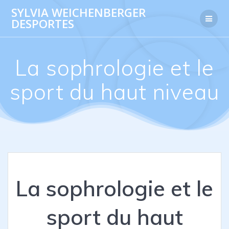
Skip
SYLVIA WEICHENBERGER
to
DESPORTES
content
La sophrologie et le
sport du haut niveau
La sophrologie et le
sport du haut