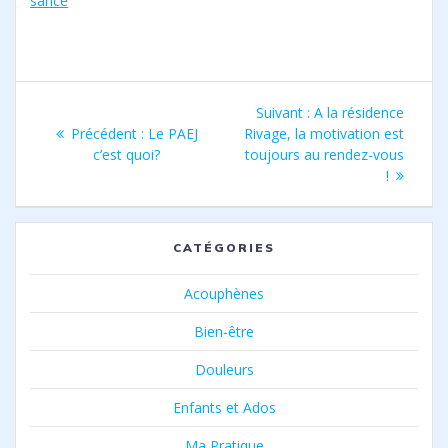
sance
Navigation
Article
Suivant :
A la résidence
de
Article
suivant
Précédent :
Le PAEJ
Rivage, la motivation est
précédent
:
c’est quoi?
toujours au rendez-vous
l’article
:
!
CATÉGORIES
Acouphènes
Bien-être
Douleurs
Enfants et Ados
Ma Pratique