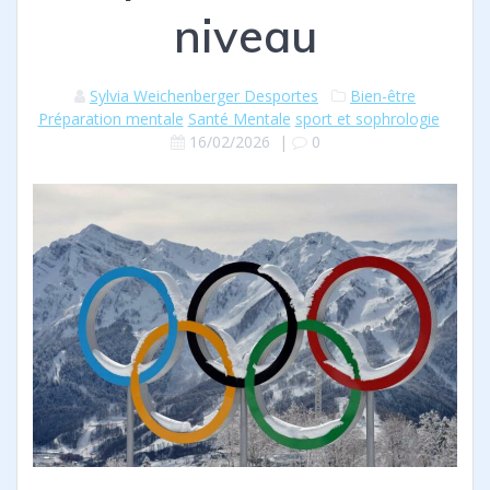
niveau
Sylvia Weichenberger Desportes
Bien-être
Préparation mentale
Santé Mentale
sport et sophrologie
16/02/2026
|
0