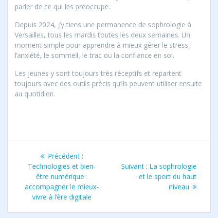
parler de ce qui les préoccupe.
Depuis 2024, j’y tiens une permanence de sophrologie à
Versailles, tous les mardis toutes les deux semaines. Un
moment simple pour apprendre à mieux gérer le stress,
l’anxiété, le sommeil, le trac ou la confiance en soi.
Les jeunes y sont toujours très réceptifs et repartent
toujours avec des outils précis qu’ils peuvent utiliser ensuite
au quotidien.
Navigation
Article
Précédent :
de
précédent
Article
Technologies et bien-
Suivant :
La sophrologie
:
suivant
être numérique :
et le sport du haut
l’article
:
accompagner le mieux-
niveau
vivre à l’ère digitale