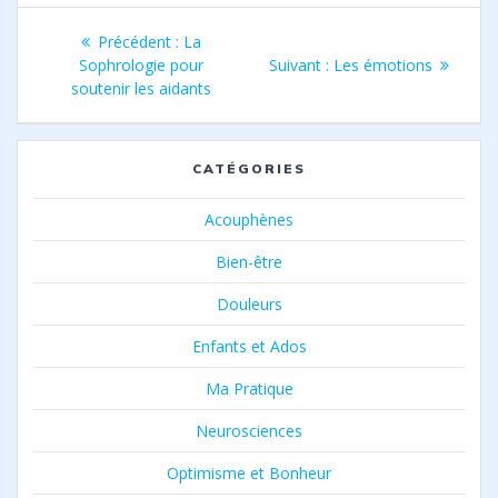
Navigation
Article
Précédent :
La
de
précédent
Article
Sophrologie pour
Suivant :
Les émotions
:
suivant
soutenir les aidants
l’article
:
CATÉGORIES
Acouphènes
Bien-être
Douleurs
Enfants et Ados
Ma Pratique
Neurosciences
Optimisme et Bonheur