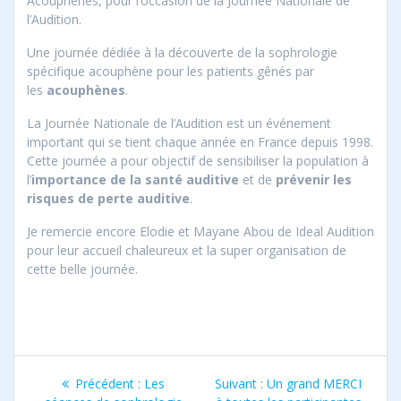
Acouphènes, pour l’occasion de la Journée Nationale de
l’Audition.
Une journée dédiée à la découverte de la sophrologie
spécifique acouphène pour les patients gênés par
les
acouphènes
.
La Journée Nationale de l’Audition est un événement
important qui se tient chaque année en France depuis 1998.
Cette journée a pour objectif de sensibiliser la population à
l’
importance de la santé auditive
et de
prévenir les
risques de perte auditive
.
Je remercie encore Elodie et Mayane Abou de Ideal Audition
pour leur accueil chaleureux et la super organisation de
cette belle journée.
Navigation
Article
Article
Précédent :
Les
Suivant :
Un grand MERCI