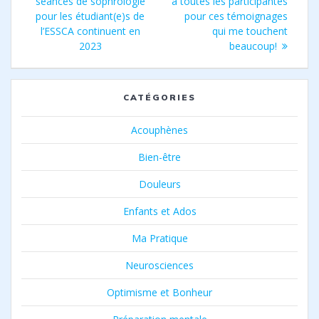
de
précédent
suivant
séances de sophrologie
à toutes les participantes
:
:
pour les étudiant(e)s de
pour ces témoignages
l’article
l’ESSCA continuent en
qui me touchent
2023
beaucoup!
CATÉGORIES
Acouphènes
Bien-être
Douleurs
Enfants et Ados
Ma Pratique
Neurosciences
Optimisme et Bonheur