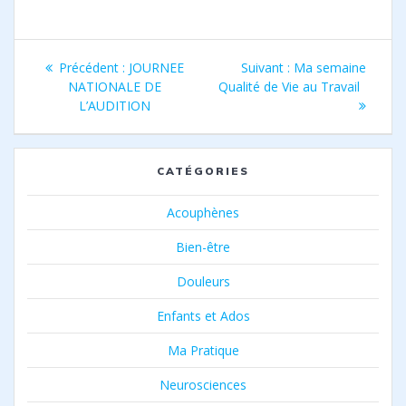
Navigation
Article
Article
Précédent :
JOURNEE
Suivant :
Ma semaine
de
précédent
suivant
NATIONALE DE
Qualité de Vie au Travail
:
:
L’AUDITION
l’article
CATÉGORIES
Acouphènes
Bien-être
Douleurs
Enfants et Ados
Ma Pratique
Neurosciences