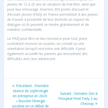
jeunes de 12 à 25 ans en situation de mal-être, ainsi que
pour leur entourage. Environs 355 points d’accueil et
d’écoute jeunes (PAEJ) en France permettent à des jeunes
de trouver à proximité de leur domicile un espace de
dialogue où ils peuvent se rendre gratuitement et de
manière confidentielle.
Le PAEJ peut être un lieu ressource pour tout jeune
souhaitant recevoir un soutien, un conseil ou une
orientation lorsqu’il rencontre une difficulté. Il peut
également accueillir les parents qui rencontrent des
difficultés avec leur adolescent.
Navigation
Article
Précédent :
Première
de
précédent
séance de sophrologie
Article
Suivant :
Semaine Zen à
:
en entreprise en 2024 :
suivant
l’Hospital Privé Parly 2 au
l’article
« Booster l’énergie
:
Chesnay
positive en ce début de