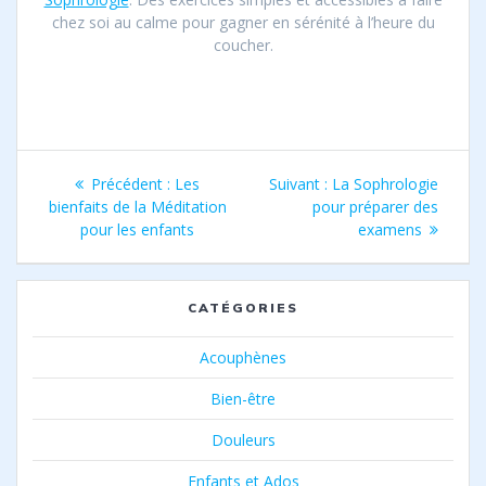
chez soi au calme pour gagner en sérénité à l’heure du
coucher.
Navigation
Article
Article
Précédent :
Les
Suivant :
La Sophrologie
de
précédent
suivant
bienfaits de la Méditation
pour préparer des
:
:
pour les enfants
examens
l’article
CATÉGORIES
Acouphènes
Bien-être
Douleurs
Enfants et Ados